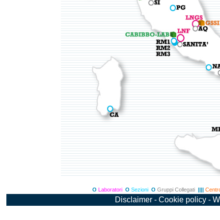
O
Laboratori
O
Sezioni
O
Gruppi Collegati
||||
Centro
Disclaimer
-
Cookie policy
-
W