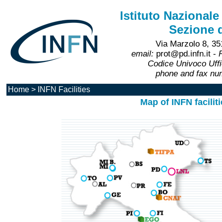
Istituto Nazionale
Sezione 
Via Marzolo 8, 35
email:
prot@pd.infn.it -
Codice Univoco Uff
phone and fax n
Home
> INFN Facilities
Map of INFN facilit