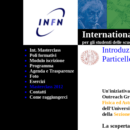
Internation
per gli studenti delle sc
Introduz
Int. Masterclass
Poli formativi
Particel
Modulo iscrizione
Programma
Agenda e Trasparenze
Foto
Esercizi
Masterclass 2012
Un'iniziativ
Contatti
Outreach Gro
Come raggiungerci
Fisica ed As
dell'Universi
della
Sezione
La scoperta